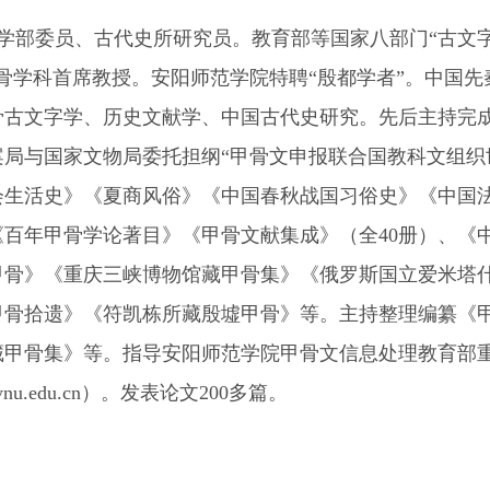
学部委员、古代史所研究员。教育部等国家八部门
“古文
骨学科首席教授。安阳师范学院特聘“殷都学者”。中国
骨古文字学、历史文献学、中国古代史研究。先后主持完
案局与国家文物局委托担纲“甲骨文申报联合国教科文组织
会生活史》《夏商风俗》《中国春秋战国习俗史》《中国
《百年甲骨学论著目》《甲骨文献集成》（全
40
册）、《
甲骨》《重庆三峡博物馆藏甲骨集》《俄罗斯国立爱米塔
甲骨拾遗》《符凯栋所藏殷墟甲骨》等。主持整理编纂《
藏甲骨集》等。指导安阳师范学院甲骨文信息处理教育部
aynu.edu.cn
）。发表论文
200
多篇。