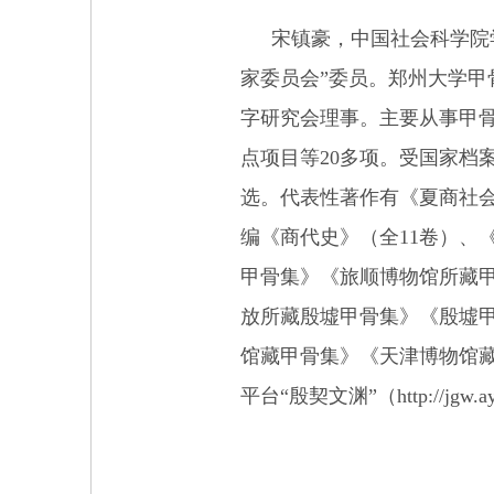
宋镇豪，中国社会科学院
家委员会”委员。郑州大学甲
字研究会理事。主要从事甲
点项目等
20
多项。受国家档
选。代表性著作有《夏商社
编《商代史》（全
11
卷）、
甲骨集》《旅顺博物馆所藏
放所藏殷墟甲骨集》《殷墟
馆藏甲骨集》《天津博物馆
平台“殷契文渊”（
http://jgw.