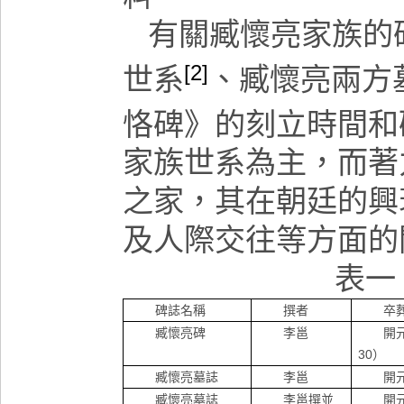
有關臧懷亮家族的
[2]
世系
、臧懷亮兩方
恪碑》的刻立時間和
家族世系為主，而著
之家，其在朝廷的興
及人際交往等方面的
表一
碑誌名稱
撰者
卒
臧懷亮碑
李邕
開
30
）
臧懷亮墓誌
李邕
開
臧懷亮墓誌
李邕撰並
開