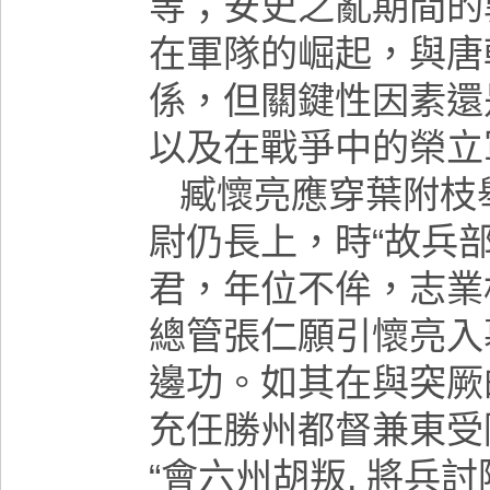
等；安史之亂期間的
在軍隊的崛起，與唐
係，但關鍵性因素還
以及在戰爭中的榮立
臧懷亮應穿葉附枝
尉仍長上，時“故兵
君，年位不侔，志業
總管張仁願引懷亮入
邊功。如
其在與突厥
充任勝州都督兼東受
“會六州胡叛
,
將兵討