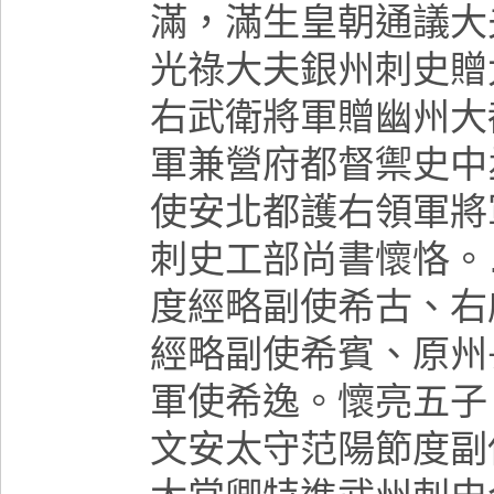
滿，滿生皇朝通議大
光祿大夫銀州刺史贈
右武衛將軍贈幽州大
軍兼營府都督禦史中
使安北都護右領軍將
刺史工部尚書懷恪。
度經略副使希古、右
經略副使希賓、原州
軍使希逸。懷亮五子
文安太守范陽節度副