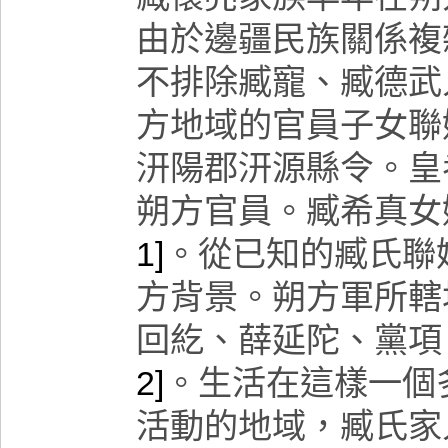
由於邊疆民族關係複
不排除臧寵、臧德武
方地域的官員子女聯
汧陽郡汧源縣令。皇
朔方官員。臧希真女
1]
。從已知的臧氏聯
方背景。朔方軍所轄
回紇、薛延陀、黨項
2]
。生活在這樣一個
活動的地域，臧氏家