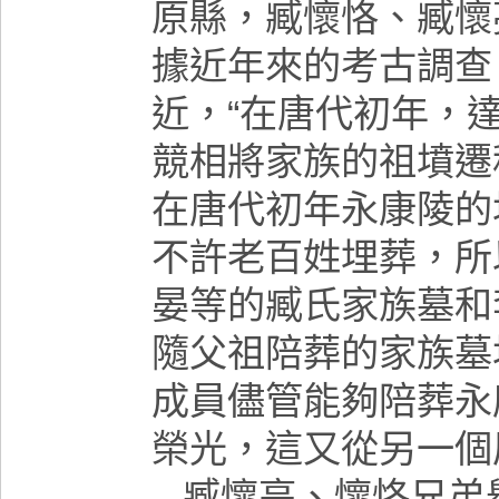
原縣，臧懷恪、臧懷
據近年來的考古調查
近，“
在唐代初年，
競相將家族的祖墳遷
在唐代初年永康陵的
不許老百姓埋葬，所
晏等的臧氏家族墓和
隨父祖陪葬的家族墓
成員儘管能夠陪葬永
榮光，這又從另一個
臧懷亮、懷恪兄弟