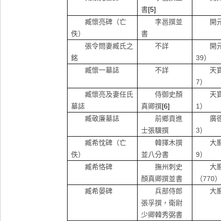
書
[5]
臧懷亮碑（亡
李邕撰並
開
佚）
書
張令問妻臧氏之
不詳
開
銘
39
）
臧懷一墓誌
不詳
天
7
）
臧懷亮及妻任氏
侍御史顏
天
墓誌
真卿撰
[6]
1
）
臧敬廉墓誌
前鄉貢進
廣
士張驥撰
3
）
臧希忱碑（亡
韓擇木撰
大
佚）
並八分書
9
）
臧希恪碑
撫州刺史
大
顏真卿撰並書
（
770
臧希晏碑
兵部侍郎
大
張孚撰，衛尉
少卿韓秀弼書