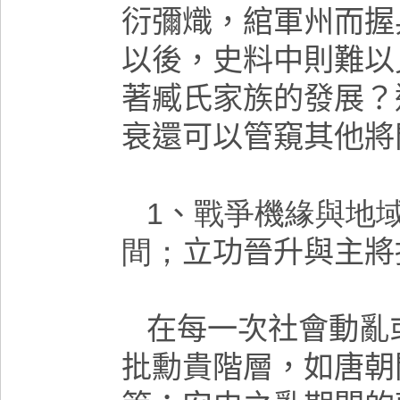
衍彌熾，綰軍州而握
以後，史料中則難以
著臧氏家族的發展？
衰還可以管窺其他將
1
、
戰爭機緣與地
間；
立功晉升與主將
在每一次社會動亂
批勳貴階層，如唐朝