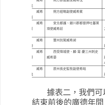
臧希
朔方節度副使臧希忱
忱
臧希
朔方經略副使臧希賓
賓
臧希
安北都護、銀川郡都督押吐蕃黨
莊
項使臧希莊
臧希
豐州別駕臧希昶
昶
臧希
西受降城使、麟·甯·慶三州刺史
晏
臧希晏
臧希
原州長史監牧副使希昢
昢
據表二，我們可
結束前後的廣德年間