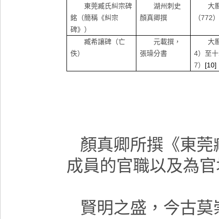
東莞臧氏糾宗碑
湖州刺史
大
銘（簡稱《糾宗
顏真卿撰
（
772
碑》）
臧希讓碑（亡
元載撰，
大
佚）
張璪分書
4
）至十
7
）
[10]
顏真卿所撰《東莞
成員的官職以及為官
賢明之盛，今古莫