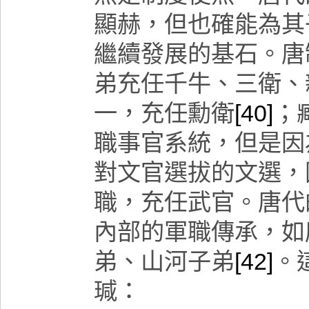
顯赫，但也確能為其
繼續發展的基石。唐
弟充任千牛、三衛、
一，充任勳衛
[40]
；
職事官系統，但是因
對文官選拔的文選，
職，充任武官。唐代
內部的軍職傳承，
如
弟、山河子弟
[42]
。
瑊：