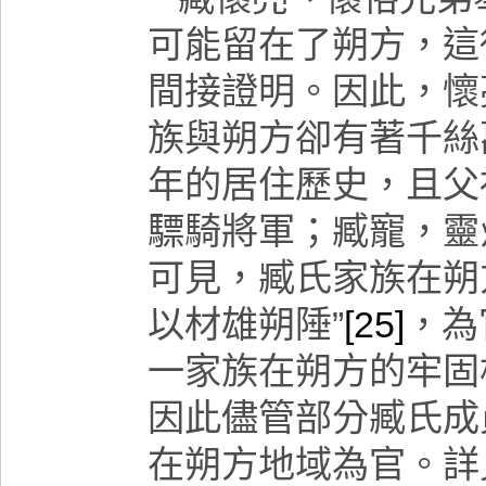
可能留在了朔方，這
間接證明。因此，懷
族與朔方卻有著千絲
年的居住歷史，且父
驃騎將軍；臧寵，靈
可見，臧氏家族在朔
以材雄朔陲”
[25]
，為
一家族在朔方的牢固
因此儘管部分臧氏成
在朔方地域為官。詳