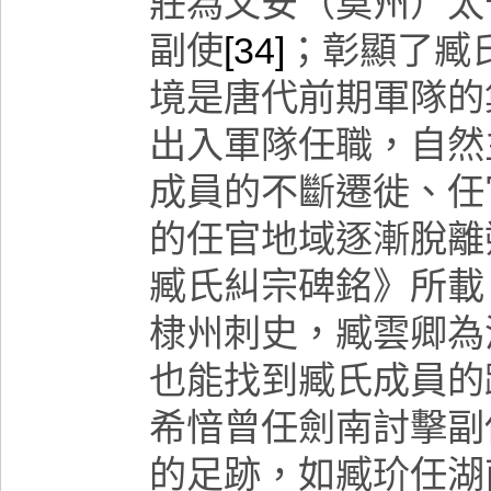
莊為文安（莫州）太
副使
[34]
；彰顯了臧
境是唐代前期軍隊的
出入軍隊任職，自然
成員的不斷遷徙、任
的任官地域逐漸脫離
臧氏糾宗碑銘》所載
棣州刺史，臧雲卿為
也能找到臧氏成員的
希
愔曾任
劍南討擊副
的足跡，如臧玠任湖