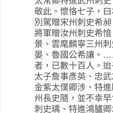
太常卿特進武州刺史
敬此。懷恪七子，曰
別駕贈宋州刺史希昶
將軍贈汝州刺史希愔
景、雲麾麟寧三州刺
晏、魯國公希讓。…
者，已數十百人。迨
太子詹事彥英、忠武
金紫太僕卿涉、特進
州長史隨，並不幸早
刺史瑀、特進鴻臚卿