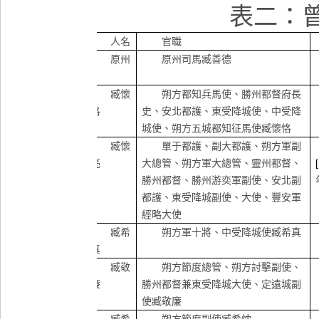
表二：
人名
官職
原州
原州司馬臧善德
臧懷
朔方都知兵馬使、勝州都督府長
恪
史、安北都護、東受降城使、中受降
城使、朔方五城都知征馬使臧懷恪
臧懷
單于都護、副大都護、朔方軍副
亮
大總管、朔方軍大總管、靈州都督、
勝州都督、勝州游奕軍副使、安北副
都護、東受降城副使、大使、豐安軍
經略大使
臧希
朔方軍十將、中受降城使臧希真
真
臧敬
朔方節度總管、朔方討擊副使、
廉
勝州都督兼東受降城大使、定遠城副
使臧敬廉