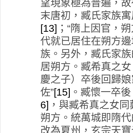
望現象極為普遍，故
末唐初，臧氏家族寓
[13]
；“
隋上因官，朔
代就已居住在朔方邊
族。
另外，臧氏家族
居朔方。臧希真之女
慶之子）卒後回歸娘
佐”
[15]
。臧懷一卒後
6]
，與臧希真之女同
朔方。統萬城即隋代
改為夏州，玄宗天寶