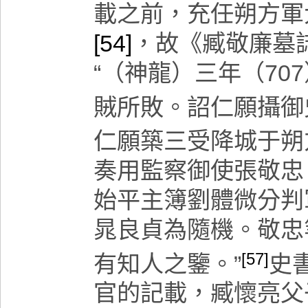
載之前，充任朔方軍
[54]
，故《臧敬廉墓誌
“（神龍）三年（
707
賊所敗。詔仁願攝御
仁願築三受降城于朔
奏用監察御使張敬忠
始平主簿劉體微分判
晁良貞為隨機。敬忠
[57]
有知人之鑒。”
史
官的記載，臧懷亮父