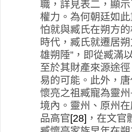
職，詳見表二，顯示
權力。為何朝廷如此
怕就與臧氏在朔方的
時代，臧氏就遷居朔
雄朔陲”，即從臧滿
至於其財產來源途徑
易的可能。此外，唐
懷亮之祖臧寵為靈州
境內。靈州、原州在
品高官
[28]
，在文官
臧懷亮家族早年在朔