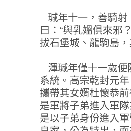
瑊年十一，善騎射
曰：“與乳媼俱來邪
拔石堡城、龍駒島，
渾
瑊年僅十一歲便
系統。高宗乾封元年
攜帶其女婿杜懷恭前
是軍將子弟進入軍隊
是以子弟身份進入軍
良家，公為特出，而