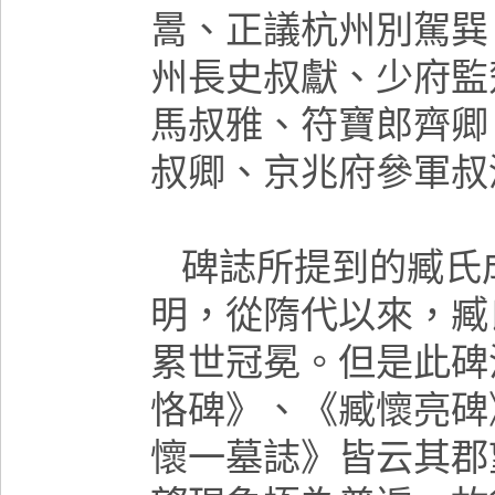
暠、正議杭州別駕巽
州長史叔獻、少府監
馬叔雅、符寶郎齊卿
叔卿、京兆府參軍叔
碑誌所提到的臧氏
明，從隋代以來，臧
累世冠冕。但是此碑
恪碑》、《臧懷亮碑
懷一墓誌》皆云其郡望