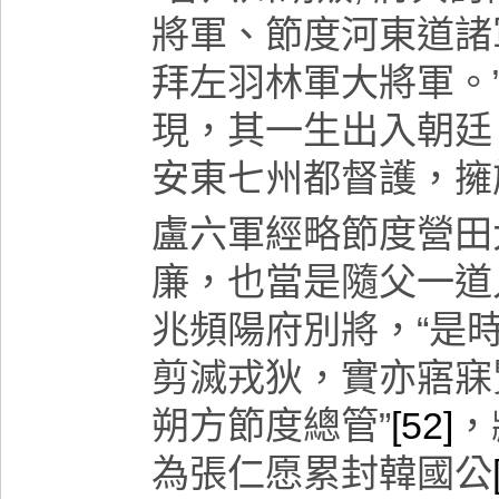
將軍、節度河東道諸
拜左羽林軍大將軍。
現，其一生出入朝廷
安東七
州都督護，擁
盧六軍經略節度營田
廉，也當是隨父一道
兆頻陽府別將，“是
剪滅戎狄，實亦寤寐
朔方節度總管”
[52]
，
為張仁愿累封韓國公