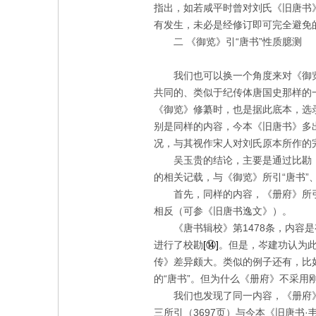
指出，如若咸平时曾对刘氏《旧唐书
有发生，未必是经修订即可完全避免
二
《御览》引“唐书”性质臆测
我们也可以换一个角度来对《御览
共同的、类似于纪传体唐国史那样的
《御览》修纂时，也是据此底本，选
别是同样的内容，今本《旧唐书》多出
况，与其视作宋人对刘氏原本所作的
吴玉贵的结论，主要是通过比勘
的相关记载，与《御览》所引“唐书
首先，同样的内容，《册府》所
相反（可参《旧唐书逸文》）。
《唐书辑校》第
1478
条，内容是
进行了校勘
[
⑭
]
。但是，岑建功认为此
传》差异颇大。类似的例子还有，比
的“唐书”。但为什么《册府》不采
我们也发现了同一内容，《册府
三所引（
3697
页）与今本《旧唐书·