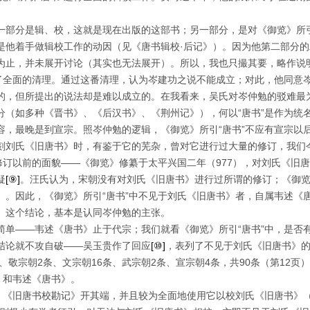
一部分是辑、校，这就是现在出版的这部书；另一部分，是对《御览》所引
是他着手做辑校工作的动因（见《唐书辑校·后记》）。因为他第二部分
为止，并未展开讨论（其实也无法展开）。所以，我也只撮其要，略作说
作了全面的清理。通过这番清理，认为岑建功之说不能成立；对此，他同意
的，但所提出的说法却是难以成立的。在我看来，吴氏对岑仲勉的驳难最
分（如多种《晋书》、《后汉书》、《荆州记》），何以“唐书”是作为统
容，最晚是到宣宗。照岑仲勉的逻辑，《御览》所引“唐书”不应有宣宗以
刻刘氏《旧唐书》时，有鉴于它的芜杂，曾对它进行过大量的修订，我们
是修订以前的面貌——《御览》修纂于太平兴国二年（
977
），对刘氏《旧唐
疑
[⑨]
。汪氏认为，宋朝没有对刘氏《旧唐书》进行过所谓的修订；《御览
》。因此，《御览》所引“唐书”中不见于刘氏《旧唐书》者，自属韦述《
。这个结论，基本是认同岑仲勉的主张。
简单——韦述《唐书》止于代宗；我们就看《御览》所引“唐书”中，是否
结论就不攻自破——吴玉贵作了回应
[⑩]
，表列了不见于刘氏《旧唐书》
、敬宗朝
2
条、文宗朝
16
条、武宗朝
2
条、宣宗朝
4
条，共
90
条（第
12
页）
》和韦述《唐书》。
究，《旧唐书校勘记》开其端，并且较为全面地使用它以校刘氏《旧唐书》