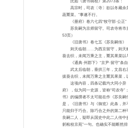
比如《唐书辑校》第
2073
条：
高宗时，司农〔寺〕欲以冬藏余
蔬鬻菜。”事遂不行。
《册府》卷六七四“牧守部·公正”
苏良嗣为京师留守。司农寺将市
53
页）
《旧唐书》卷七五《苏良嗣传》
则天临朝……为西京留守，则天
葵去织，未闻万乘之主，鬻其果菜以
《通典·州郡下》“京尹·留守”
武太后临朝，垂拱三年，文昌右
拔葵去织，未闻万乘之主鬻其果菜，
这项内容，四条记载均大同小异
府》，似为同一史源，皆称“司农寺”
书》的编撰者不太可能在作《苏良嗣
是，《旧唐书》与《御览》此条，并
只能归于巧合。除巧合之外的第二种
良嗣二人，疑即从国史中此二人传中
躬检校京苑”一句。也确实不能断然