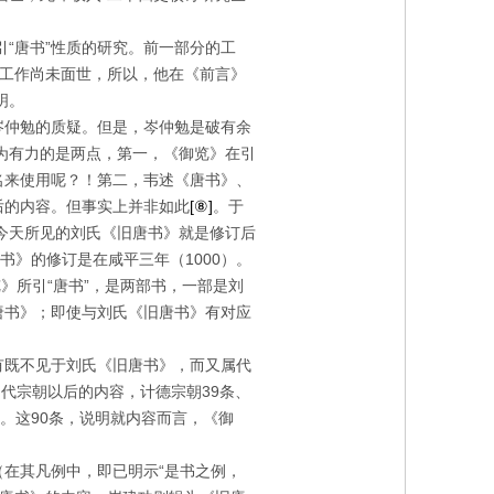
“唐书”性质的研究。前一部分的工
的工作尚未面世，所以，他在《前言》
明。
岑仲勉的质疑。但是，岑仲勉是破有余
为有力的是两点，第一，《御览》在引
名来使用呢？！第二，韦述《唐书》、
后的内容。但事实上并非如此
[⑧]
。于
今天所见的刘氏《旧唐书》就是修订后
书》的修订是在咸平三年（
1000
）。
》所引“唐书”，是两部书，一部是刘
唐书》；即使与刘氏《旧唐书》有对应
有既不见于刘氏《旧唐书》，而又属代
的代宗朝以后的内容，计德宗朝
39
条、
。这
90
条，说明就内容而言，《御
（在其凡例中，即已明示“是书之例，