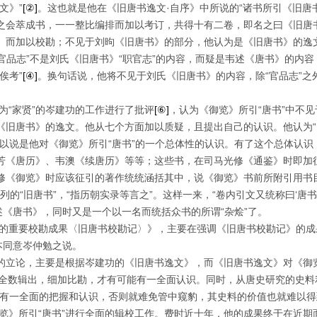
文》”
[②]
。这也就是他在《旧唐书逸文·自序》中所说的“诸书所引《旧唐
之会萃成书，一一整比编排而加以考订，共得十有二卷，即名之曰《旧唐书
》而加以校勘；不见于刘昫《旧唐书》的部分，他认为是《旧唐书》的逸
“官品志”不是刘氏《旧唐书》“职官志”的内容，而疑是韦述《唐书》的内
俟考”
[④]
。换句话说，他将不见于刘氏《旧唐书》的内容，除“官品志”之
为“家贤”的岑建功的工作进行了批评
[⑥]
，认为《御览》所引“唐书”中不
《旧唐书》的逸文。他从七个方面加以质疑，且提出自己的认识。他认为
可以说是他对《御览》所引“唐书”的一个总体性的认识。有了这个总体认
芳《唐历》、韦澳《续唐历》等等；这些书，在司马光修《通鉴》时即加
修《御览》时应该征引的著作统统涵括其中，说《御览》书前所附引用书
所列的“旧唐书”，“指历朝实录等言之”。这样一来，“卷内引文又统称曰‘唐
述《唐书》，同时又是一个以一名而统括众书的所谓“杂烩”了。
的重要校勘成果〈旧唐书校勘记〉》，主要在强调《旧唐书校勘记》的成
本同意岑仲勉之说。
的立论，主要是根据岑建功的《旧唐书逸文》，而《旧唐书逸文》对《御览
”全数辑出，细加比勘，才有可能有一全面认识。同时，从唐史研究的史料
料有一全面的把握和认识，否则就难免管中窥豹，其史料的价值也就难以
览》所引“唐书”进行全面的辑校工作。费时近十年，他的成果终于在近期