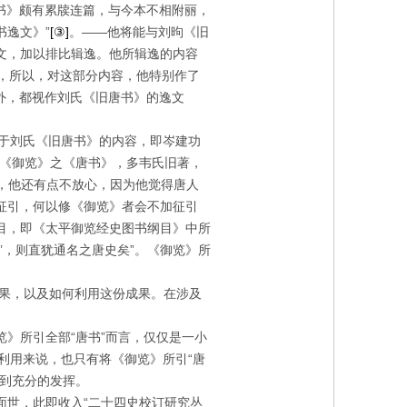
书》颇有累牍连篇，与今本不相附丽，
逸文》”
[③]
。——他将能与刘昫《旧
文，加以排比辑逸。他所辑逸的内容
容，所以，对这部分内容，他特别作了
外，都视作刘氏《旧唐书》的逸文
见于刘氏《旧唐书》的内容，即岑建功
“《御览》之《唐书》，多韦氏旧著，
识，他还有点不放心，因为他觉得唐人
征引，何以修《御览》者会不加征引
目，即《太平御览经史图书纲目》中所
书’，则直犹通名之唐史矣”。《御览》所
果，以及如何利用这份成果。在涉及
》所引全部“唐书”而言，仅仅是一小
利用来说，也只有将《御览》所引“唐
得到充分的发挥。
面世，此即收入“二十四史校订研究丛