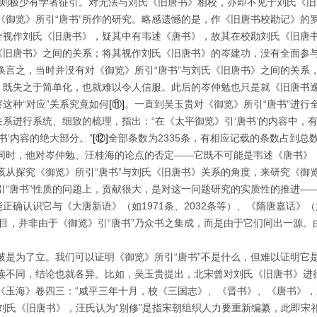
前则极少有学者征引。对无法与刘氏《旧唐书》相校，亦即不见于刘氏《
《御览》所引“唐书”所作的研究。略感遗憾的是，作《旧唐书校勘记》的
完全视作刘氏《旧唐书》，疑其中有韦述《唐书》，故其在校勘刘氏《旧唐
氏《旧唐书》之间的关系；将其视作刘氏《旧唐书》的岑建功，没有全面参
换言之，当时并没有对《御览》所引“唐书”与刘氏《旧唐书》之间的关系
》，既失之于简单化，也就难以令人信服。此后的岑仲勉也只是就《旧唐书
察这种“对应”关系究竟如何
[
⑪
]
。一直到吴玉贵对《御览》所引“唐书”进行
关系进行系统、细致的梳理，指出：“在《太平御览》引‘唐书’的内容中，
书’内容的绝大部分。”
[
⑫
]
全部条数为
2335
条，有相应记载的条数占到总
同时，他对岑仲勉、汪桂海的论点的否定——它既不可能是韦述《唐书》
从探究《御览》所引“唐书”与刘氏《旧唐书》关系的角度，来研究《御览
“唐书”性质的问题上，贡献很大，是对这一问题研究的实质性的推进——
能正确认识它与《大唐新语》（如
1971
条、
2032
条等）、《隋唐嘉话》（
目，并非由于《御览》引“唐书”乃众书之集成，而是由于它们同出一源。
破是为了立。我们可以证明《御览》所引“唐书”不是什么，但难以证明它
读不同，结论也就各异。比如，吴玉贵提出，北宋曾对刘氏《旧唐书》进
《玉海》
卷
四三：“咸平三年十月，校《三国志》、《晋书》、《唐书》，
订刘氏《旧唐书》，汪氏认为“别修”是指宋朝组织人力要重新编纂，此即