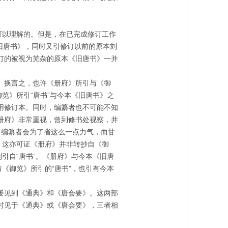
可以理解的。但是，在已完成修订工作
旧唐书》，同时又引修订以前的原本刘
订的被视为芜杂的原本《旧唐书》一并
。换言之，也许《册府》所引与《御
览》所引“唐书”与今本《旧唐书》之
用修订本。同时，编纂者也不可能不知
册府》非常重视，曾到修书处视察，并
，编纂者会为了省这么一点力气，而甘
，这亦可证《册府》并非转抄自《御
引自“唐书”。《册府》与今本《旧唐
《御览》所引的“唐书”，也引有今本
屡见到《通典》和《唐会要》。这两部
时见于《通典》或《唐会要》，三者相