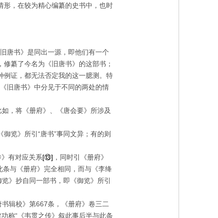
情形，在较为精心编纂的史书中，也时
《旧唐书》是同出一源，即他们有一个
，修纂了今名为《旧唐书》的这部书；
种例证，都无法否定我的这一臆测。特
本《旧唐书》中分见于不同的两处的情
比如，将《册府》、《唐会要》所涉及
御览》所引“唐书”事同文异；有的则
传》有对应关系
[
⑬
]
，同时引《册府》
此条与《册府》完全相同，而与《李绛
御览》抄自同一部书，即《御览》所引
唐书辑校》第
667
条，《册府》
卷
三二
建功称“《韦贯之传》叙此事后半与此条