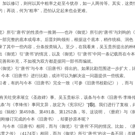
》加以修订，则何以其中粗率之处至今犹存，如一人两传等。其实，这类
的；再说，何为“粗率”，恐怕认定起来也会更难。
》所引“唐书”的性质作一推测——也许《御览》所引的“唐书”与刘昫的
一部完整的底本或母本。后晋刘昫领衔，根据这个底本，稍作统稿、润色
录了其中一些内容，分条按类辑入。至少，在我看来，吴玉贵所提出的种
《御览》引“唐书”的情况，以及《御览》引“唐书”中同一条记载而在今
完善和补充，不如视为双方都是据同一部书而编就。
《御览》引“唐书”与今本《旧唐书》得出的。如果比勘范围进一步扩大，
”、今本《旧唐书》进行比勘，或许可以为解决这一问题提供一些线索。
引者，有的与今本《旧唐书》完全一致（可参《旧唐书校勘记》），而与《
有关吐突承璀立《圣政碑》事。吴玉贵标示，该条与今本《旧唐书·李绛
条“与《李绛传》事同文异，故定为《宪宗纪》”
[
⑮
]
。我们进行了复核，
如《辑校》第
459
条、第
491
条、第
1252
条，等。这说明，《册府》与《
用刚刚修订完成的今本《旧唐书》，却要抄原本呢？
》与今本《旧唐书》相同，而与《御览》引“唐书”不同的情况。比如，《
韦贯之传》（
4174
页）相同，而与《御览》所引“唐书”的这一条不同；岑