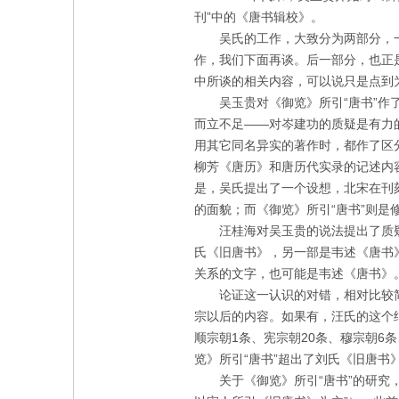
刊”中的《唐书辑校》。
吴氏的工作，大致分为两部分，
作，我们下面再谈。后一部分，也正
中所谈的相关内容，可以说只是点到
吴玉贵对《御览》所引“唐书”
而立不足——对岑建功的质疑是有力
用其它同名异实的著作时，都作了区
柳芳《唐历》和唐历代实录的记述内
是，吴氏提出了一个设想，北宋在刊
的面貌；而《御览》所引“唐书”则
汪桂海对吴玉贵的说法提出了质
氏《旧唐书》，另一部是韦述《唐书
关系的文字，也可能是韦述《唐书》
论证这一认识的对错，相对比较
宗以后的内容。如果有，汪氏的这个
顺宗朝
1
条、宪宗朝
20
条、穆宗朝
6
条
览》所引“唐书”超出了刘氏《旧唐书
关于《御览》所引“唐书”的研