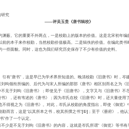
与研究
——评吴玉贵《唐书辑校》
的渊薮。它的重要不外两点，一是校勘上的版本的价值。这是北宋初年编
以前的本子来作校勘，当然校勘价值极高。二是辑佚的价值。在编此类书
的一些面貌。同时，这也为我们研究历史保存了不少有价值的史料。
引有“唐书”，这是早已为学术界所知道的。晚清校勘《旧唐书》时，岑建
后晋刘昫领衔所编的、后代为与宋人所编的那部《唐书》相区别而名之为《
不少不见于刘昫《旧唐书》；即使见于《旧唐书》，文字又与《旧唐书》不
旧唐书》，还有韦述的《唐书》；因为岑氏在校《旧唐书》时，还大量使用
也不得视之为《旧唐书》。对此，岑氏从校勘的角度指出，即使《御览》
勘而言，这是“以其所本之书，校其所撰之书”
[①]
；至于《册府》，他认
书”作了一个认定。
有不少是不见于刘昫《旧唐书》的内容，这就是岑氏所谓“《御览》等书有