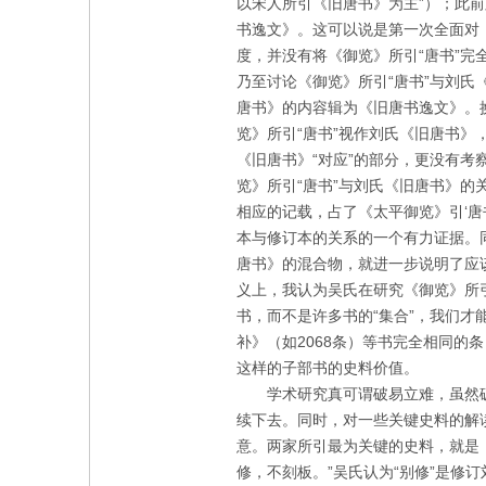
以宋人所引《旧唐书》为主”）；此
书逸文》。这可以说是第一次全面对
度，并没有将《御览》所引“唐书”
乃至讨论《御览》所引“唐书”与刘
唐书》的内容辑为《旧唐书逸文》。
览》所引“唐书”视作刘氏《旧唐书
《旧唐书》“对应”的部分，更没有考
览》所引“唐书”与刘氏《旧唐书》的
相应的记载，占了《太平御览》引‘唐
本与修订本的关系的一个有力证据。
唐书》的混合物，就进一步说明了应该
义上，我认为吴氏在研究《御览》所引
书，而不是许多书的“集合”，我们才
补》（如
2068
条）等书完全相同的条
这样的子部书的史料价值。
学术研究真可谓破易立难，虽然
续下去。同时，对一些关键史料的解
意。两家所引最为关键的史料，就是
修，不刻板。”吴氏认为“别修”是修