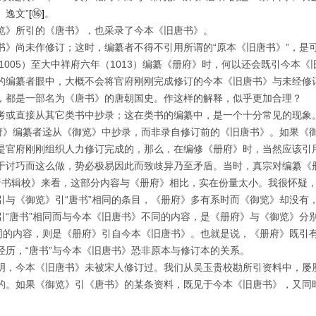
》逸文”
[
⑯
]
。
览》所引的《唐书》，也采录了今本《旧唐书》。
书》尚未作修订；这时，编纂者不得不引用所谓的“原本《旧唐书》”，是
1005
）至大中祥府六年（
1013
）编纂《册府》时，何以还会既引今本《
的编纂者眼中，大概不会将官府刚刚完成修订的今本《旧唐书》与未经修
，都是一部名为《唐书》的唐朝国史。作这样的解释，似乎更加合理？
考或直接从其它类书中抄录；这在类书的编纂中，是一个十分常见的现象
府》编纂者迳从《御览》中抄录，而非录自修订前的《旧唐书》。如果《御
是官府刚刚组织人力修订完成的，那么，在编修《册府》时，当然应该引
于讨巧而这么做，势必极易因此而致歧异乃至矛盾。当时，真宗对编纂《
唐书辑校》来看，这部分内容与《册府》相比，实在份量太小。我很怀疑
引与《御览》引“唐书”相同的条目，《册府》多有系时而《御览》却没有
“唐书”相同而与今本《旧唐书》不同的内容，是《册府》与《御览》分别
同的内容，则是《册府》引自今本《旧唐书》。也就是说，《册府》既引有
经历，“唐书”与今本《旧唐书》恐非原本与修订本的关系。
明，今本《旧唐书》未被宋人修订过。我们从吴玉贵校勘所引资料中，屡
的。如果《御览》引《唐书》的某条资料，既见于今本《旧唐书》，又同
。