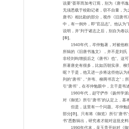
说要“荟萃而加考订焉，别为《唐书逸
无须悉载于校勘记者，窃不自量，为
唐书》相比勘的部分，视作《旧唐书
中，有一例外，即“官品志”。他认为
说明，并“列于诸志之后，别自为卷以
[⑤]
。
1940
年代，岑仲勉著，对被他称
所辑的《旧唐书逸文》，并不是刘氏
非经刘昫增损后之《唐书》也”。这
所著唐史有很多，比如历朝实录、柳
呢？于是，他又进一步将这些他认为
列的“唐书”，“并韦、柳两书言之”；
引“唐书”，在岑仲勉眼中，主干是韦
1980
年代，赵守俨作《扬州学派
对《御览》所引“唐书”的认定上，基
但是，这里有一个问题。岑仲勉
部分
[⑦]
。只有将《御览》所引“唐书
书”悉数辑出，研究者才能对这批史
1990
年代末，吴玉贵开始对《御