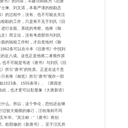
旧唐书》的内容，岑建功则辑为《旧唐
罗士琳、刘文淇，本着严谨的校勘态
书》的过程中，没有、也不可能去关注
与校勘的工作，只是将不见于刘氏《旧
，进行全面、系统的考察。他将《御
逸文》而立论，没有考虑那些与刘氏
全面的辑校工作时，才自觉地对《御
有
1862
条可以在今本《旧唐书》中找到
数的近八成。这也正是他将二者视作原
，也不可能是韦述《唐书》与刘氏《旧
》所引“唐书”的性质。正是在这个意
只有将《御览》所引“唐书”视作一部
如
1523
条、
1555
条等）、《唐国史
由此，也才更可以彰显像《大唐新语》
是什么。所以，这个争论，恐怕还会继
行过较大规模的修订，汪桂海则不同
五年毕。”其注称：“《唐书》将别
宋祁、欧阳修的《新唐书》。至于汪氏所