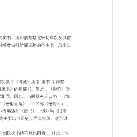
的类书，所用的都是北宋初年以及以前
时编者当时所能见到的不少书，后来亡
功就将《御览》所引“唐书”用作整
旧唐书》的那部书。但是，《御览》所
尽相同。因此，当时就有人认为，《御
了《册府元龟》（下简称《册府》），
中有韦述的《唐书》，但刘昫《旧唐
为主要出自正史，而非实录。这可以
与刘氏之书绝不相比附者”。对此，他