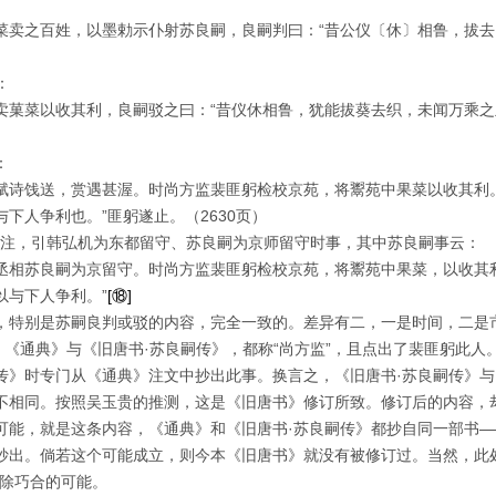
菜卖之百姓，以墨勅示仆射苏良嗣，良嗣判曰：“昔公仪〔休〕相鲁，拔
：
卖菓菜以收其利，良嗣驳之曰：“昔仪休相鲁，犹能拔葵去织，未闻万乘之
：
赋诗饯送，赏遇甚渥。时尚方监裴匪躬检校京苑，将鬻苑中果菜以收其利
与下人争利也。”匪躬遂止。（
2630
页）
条自注，引韩弘机为东都留守、苏良嗣为京师留守时事，其中苏良嗣事云：
丞相苏良嗣为京留守。时尚方监裴匪躬检校京苑，将鬻苑中果菜，以收其
以与下人争利。”
[
⑱
]
，特别是苏嗣良判或驳的内容，完全一致的。差异有二，一是时间，二是
；《通典》与《旧唐书·苏良嗣传》，都称“尚方监”，且点出了裴匪躬此
传》时专门从《通典》注文中抄出此事。换言之，《旧唐书·苏良嗣传》
不相同。按照吴玉贵的推测，这是《旧唐书》修订所致。修订后的内容，
可能，就是这条内容，《通典》和《旧唐书·苏良嗣传》都抄自同一部书
抄出。倘若这个可能成立，则今本《旧唐书》就没有被修订过。当然，此
排除巧合的可能。