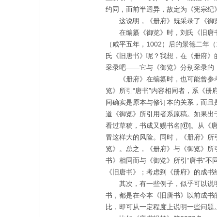
约同，而前半迥异，故定为《宪宗纪
这说明，《册府》既采录了《御
在编纂《御览》时，刘氏《旧唐
（咸平五年，
1002
）后的景德二年（
氏《旧唐书》呢？我想，在《册府》
采录吧——它与《御览》分别采录的
《册府》在编纂时，也可能曾参
览》所引“唐书”内容相同者，系《册
间确实是原本与修订本的关系，而且
道《御览》所引用者系原稿。如果出
看过草稿，书成又赐书名
[
⑰
]
。从《
冒这样大的风险。同时，《册府》所
览》。总之，《册府》与《御览》所引
书》相同而与《御览》所引“唐书”不
《旧唐书》；考虑到《册府》的成书
其次，有一些例子，似乎可以说
书，都是在今本《旧唐书》以前成书
比，即可从一定程度上说明一些问题