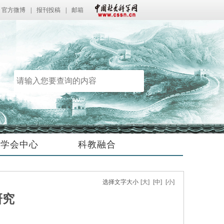
官方微博
|
报刊投稿
|
邮箱
学会中心
科教融合
选择文字大小
[大]
[中]
[小]
研究