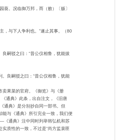
去园葵。况临御万邦，而（败）〔贩〕
主，与下人争利也。”遂止其事。（
80
。良嗣驳之曰：“昔公仪相鲁，犹能拔
利。良嗣驳之曰：“昔公仪相鲁，犹能
市卖果菜的官府。《御览》与《册
人。《通典》此条，出自注文，《旧唐
与《通典》是分别抄自同一部书。但
却能与《通典》所引完全一致，我们便
——《通典》注中同时列举韩弘机和苏
处实质性的一致，不过是“尚方监裴匪