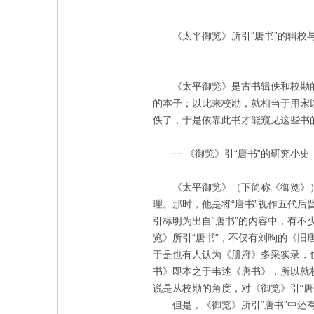
《太平御览》所引“唐书”的辑校
《太平御览》是古书辑佚和校勘
的本子；以此
来
校勘，就相当于用宋
佚了，于是依靠此书才能窥见这些书
一 《御览》引“唐书”的研究小史
《太平御览》（下简称《御览》）
理。那时，他是将“唐书”视作五代
引标明为出自“唐书”的内容中，有
览》所引“唐书”，不仅有刘昫的《
于是也有人认为《册府》多采实录，
书》即本之于韦述《唐书》，所以就校
说是从校勘的角度，对《御览》引“唐
但是，《御览》所引“唐书”中还